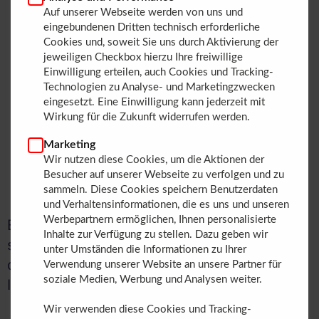
intelligente Feldgeräte
Auf unserer Webseite werden von uns und
eingebundenen Dritten technisch erforderliche
periNET Smart Components
– smarte Adapter,
Cookies und, soweit Sie uns durch Aktivierung der
Switches und Converter für Hybrid-SPE-
jeweiligen Checkbox hierzu Ihre freiwillige
Netzwerke
Einwilligung erteilen, auch Cookies und Tracking-
Technologien zu Analyse- und Marketingzwecken
periMICA
– der modulare Edge-Computer zur
eingesetzt. Eine Einwilligung kann jederzeit mit
lokalen Datenverarbeitung
Wirkung für die Zukunft widerrufen werden.
periTUNNEL
– die Lösung für Ethernet-
Marketing
Verbindungen bis zu 800 Metern
Wir nutzen diese Cookies, um die Aktionen der
Starter Kit Plus
– unser IIoT-Demonstrator mit
Besucher auf unserer Webseite zu verfolgen und zu
sammeln. Diese Cookies speichern Benutzerdaten
sicherer Ende-zu-Ende-Kommunikation
und Verhaltensinformationen, die es uns und unseren
Werbepartnern ermöglichen, Ihnen personalisierte
Erleben Sie live, wie Digitalisierung einfach,
Inhalte zur Verfügung zu stellen. Dazu geben wir
sicher und praxisnah wird – mit Lösungen,
unter Umständen die Informationen zu Ihrer
die sich nahtlos in jede bestehende
Verwendung unserer Website an unsere Partner für
soziale Medien, Werbung und Analysen weiter.
Infrastruktur integrieren lassen.
Wir verwenden diese Cookies und Tracking-