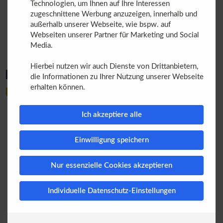
Technologien, um Ihnen auf Ihre Interessen
zugeschnittene Werbung anzuzeigen, innerhalb und
außerhalb unserer Webseite, wie bspw. auf
Webseiten unserer Partner für Marketing und Social
Media.
Hierbei nutzen wir auch Dienste von Drittanbietern,
Für wen lohnt sich der Besuch?
die Informationen zu Ihrer Nutzung unserer Webseite
erhalten können.
Unsere Produkte richten sich an:
Ich akzeptiere alle
Projektplaner & Systemintegratoren in der
Industrie.
Einwilligung speichern
Anlagenbetreiber und Ingenieure, die Retrofit-
Projekte effizient umsetzen wollen.
Nur essenzielle Cookies akzeptieren
Produzierende Industrie, Energieversorger und
Instandhaltungsanbieter, die Bestandsanlagen
Individuelle Datenschutz-Einstellungen
zukunftssicher und effizienter machen möchten.